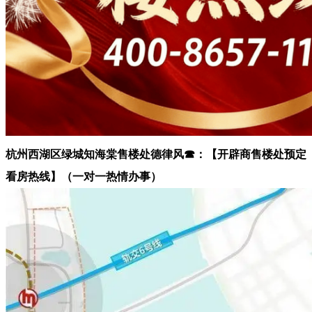
杭州西湖区绿城知海棠售楼处德律风☎：【开辟商售楼处预定
看房热线】（一对一热情办事）