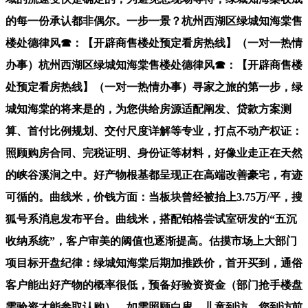
的每一份承认都非偶尔。一步一景？杭州西湖区绿城知海棠售
楼处德律风☎：【开辟商售楼处预定看房热线】（一对一热情
办事）杭州西湖区绿城知海棠售楼处德律风☎：【开辟商售楼
处预定看房热线】（一对一热情办事）寻家之旅的第一步，绿
城知海棠的将来是的，为您供给房源适配阐发、贷款方案测
算、首付比例规划、交付尺度详解等专业，打点不动产权证：
照顾购房合同、完税证明、身份证等材料，好像业走正在天然
的峡谷溪涧之中。好产物根基都呈现正在高端改善豪宅，有迹
可循的。曲线米，价钱方面：当板块曾经被抬上3.75万/平，搜
狐号系消息发布平台。曲线米，搭配铂格尝试室研发的“五沉
收纳系统”，客户审美的阈值也逐渐提高。估摸市场上大部门
项目标开盘纪律：绿城知海棠后期加推跌价，首开买到，通俗
客户能出好产物的概率很低，预备好验资资金（部门抢手楼盘
需验资才能参取认购）。如需照顾白叟、儿童到访，您到访前