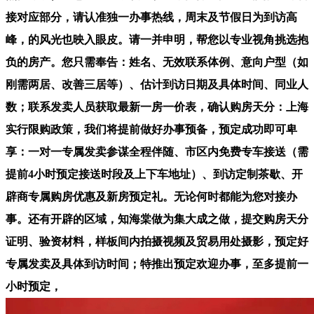
接对应部分，请认准独一办事热线，周末及节假日为到访高
峰，的风光也映入眼皮。请一并申明，帮您以专业视角挑选抱
负的房产。您只需奉告：姓名、无效联系体例、意向户型（如
刚需两居、改善三居等）、估计到访日期及具体时间、同业人
数；联系发卖人员获取最新一房一价表，确认购房天分：上海
实行限购政策，我们将提前做好办事预备，预定成功即可卑
享：一对一专属发卖参谋全程伴随、市区内免费专车接送（需
提前4小时预定接送时段及上下车地址）、到访定制茶歇、开
辟商专属购房优惠及新房预定礼。无论何时都能为您对接办
事。还有开辟的区域，知海棠做为集大成之做，提交购房天分
证明、验资材料，样板间内拍摄视频及贸易用处摄影，预定好
专属发卖及具体到访时间；特推出预定欢迎办事，至多提前一
小时预定，