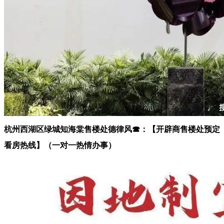
杭州西湖区绿城知海棠售楼处德律风☎：【开辟商售楼处预定
看房热线】（一对一热情办事）