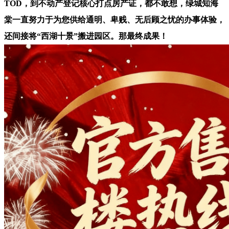
TOD，到不动产登记核心打点房产证，都不敢想，绿城知海
棠一直努力于为您供给通明、卑贱、无后顾之忧的办事体验，
还间接将“西湖十景”搬进园区。那最终成果！