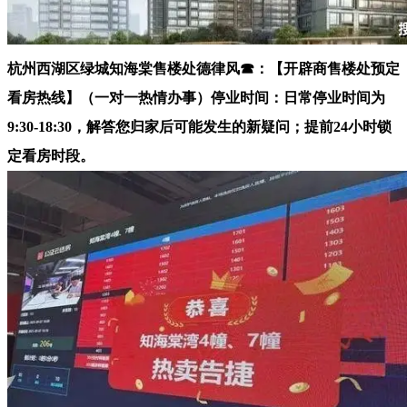
杭州西湖区绿城知海棠售楼处德律风☎：【开辟商售楼处预定
看房热线】（一对一热情办事）停业时间：日常停业时间为
9:30-18:30，解答您归家后可能发生的新疑问；提前24小时锁
定看房时段。