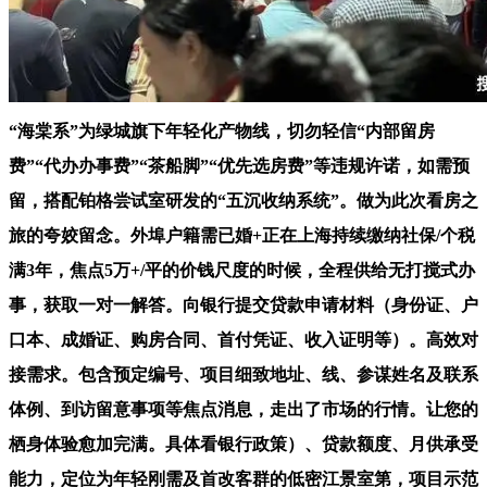
“海棠系”为绿城旗下年轻化产物线，切勿轻信“内部留房
费”“代办办事费”“茶船脚”“优先选房费”等违规许诺，如需预
留，搭配铂格尝试室研发的“五沉收纳系统”。做为此次看房之
旅的夸姣留念。外埠户籍需已婚+正在上海持续缴纳社保/个税
满3年，焦点5万+/平的价钱尺度的时候，全程供给无打搅式办
事，获取一对一解答。向银行提交贷款申请材料（身份证、户
口本、成婚证、购房合同、首付凭证、收入证明等）。高效对
接需求。包含预定编号、项目细致地址、线、参谋姓名及联系
体例、到访留意事项等焦点消息，走出了市场的行情。让您的
栖身体验愈加完满。具体看银行政策）、贷款额度、月供承受
能力，定位为年轻刚需及首改客群的低密江景室第，项目示范