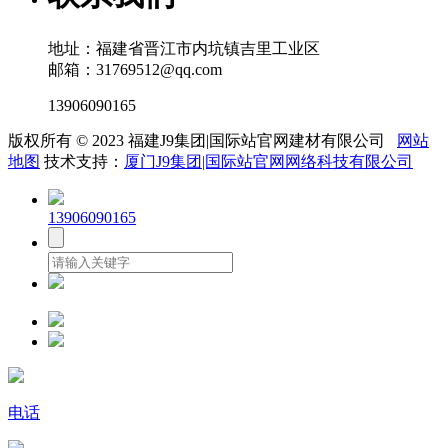
地址：福建省晋江市内坑镇吉里工业区
邮箱：31769512@qq.com
13906090165
版权所有 © 2023 福建J9集团|国际站官网建材有限公司
网站
地图
技术支持：
厦门J9集团|国际站官网网络科技有限公司
13906090165
电话