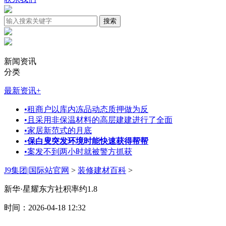
新闻资讯
分类
最新资讯
+
•
租商户以库内冻品动态质押做为反
•
且采用非保温材料的高层建建进行了全面
•
家居新范式的月底
•
保白叟突发环境时能快速获得帮帮
•
案发不到两小时就被警方抓获
J9集团|国际站官网
>
装修建材百科
>
新华·星耀东方社积率约1.8
时间：2026-04-18 12:32