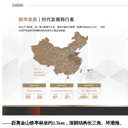
——距离金山铁亭林坐约2.5km，深耕结构长三角、环渤海、