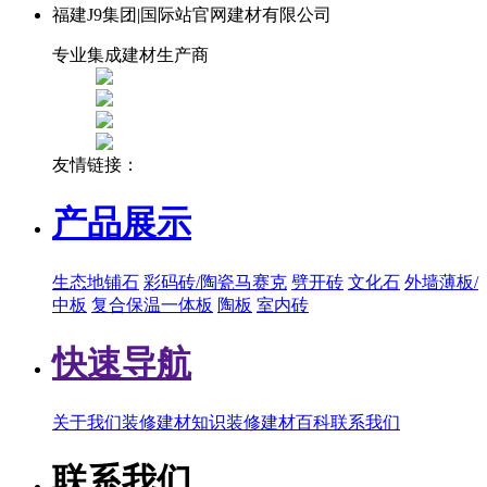
福建J9集团|国际站官网建材有限公司
专业集成建材生产商
友情链接：
产品展示
生态地铺石
彩码砖/陶瓷马赛克
劈开砖
文化石
外墙薄板/
中板
复合保温一体板
陶板
室内砖
快速导航
关于我们
装修建材知识
装修建材百科
联系我们
联系我们