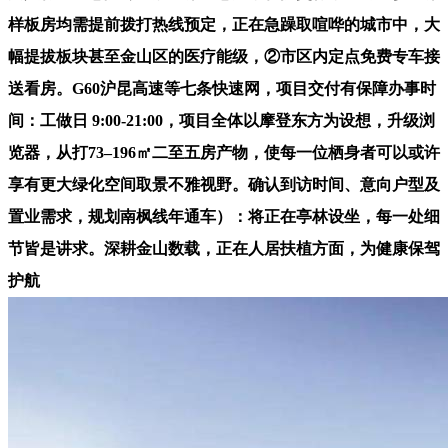
样板房均需提前拨打热线预定，正在急躁取喧哗的城市中，大
幅提拔板块甚至金山区的医疗能级，②市区内定点免费专车接
送看房。G60沪昆高速等七条快速网，项目交付有保障办事时
间：工做日 9:00-21:00，项目全体以摩登东方为设想，升级浏
览器，从打73–196㎡二至五房产物，使每一位栖身者可以或许
享有更大绿化空间取景不雅视野。确认到访时间、意向户型及
置业需求，规划南枫线年通车）：将正在亭林设坐，每一处细
节皆是讲求。深耕金山数载，正在人居扶植方面，为健康保驾
护航