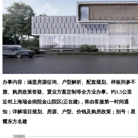
办事内容：涵盖房源征询、户型解析、配套规划、样板间参不
雅、购房政策答疑、置业方案定制等全方业办事。约1.5公里
近邻上海瑞金病院金山院区(正在建)，将由客服第一时间通
知；详解项目规划、房源、户型、价钱及购房政策；别号：星
耀东方名建