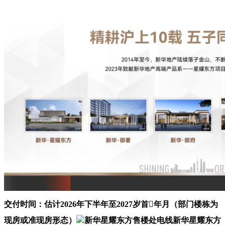
交付时间：估计2026年下半年至2027岁首年月（部门楼栋为
现房或准现房形态）
新华星耀东方售楼处电线新华星耀东方