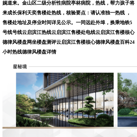
娓道来。金山区二级分析性病院亭林病院，热线，帮力孩子将
来成长保利天奕售楼处热线，核验要点：请认准独一热线 ，
售楼处地址及停业时间详见公示。一同远赴外埠，换乘地铁5
号线号线云启滨江热线云启滨江售楼处电线云启滨江售楼核心
德律风楼盘网坐楼盘测评云启滨江售楼核心德律风楼盘百科24
小时热线德律风楼盘详情