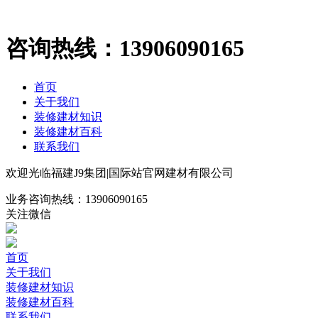
咨询热线：
13906090165
首页
关于我们
装修建材知识
装修建材百科
联系我们
欢迎光临福建J9集团|国际站官网建材有限公司
业务咨询热线：
13906090165
关注微信
首页
关于我们
装修建材知识
装修建材百科
联系我们