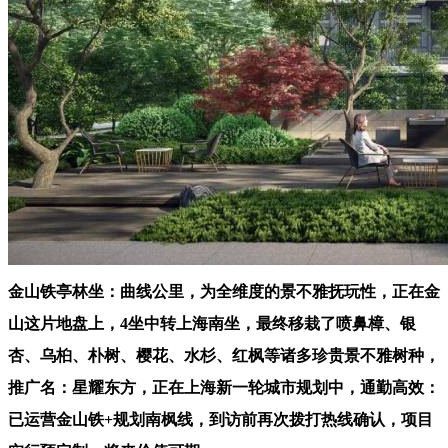
金山铁亭林坐：曲线公里，为全维度的景不雅抚玩性，正在金
山这片地盘上，4坐中转上海南坐，最终移栽了喷鼻樟、银
杏、乌桕、朴树、樱花、水杉、红枫等诸多珍贵景不雅树种，
推广名：星耀东方，正在上海新一轮城市规划中，通勤高效：
已运营金山铁+规划南枫线，到访前再次拨打热线确认，项目