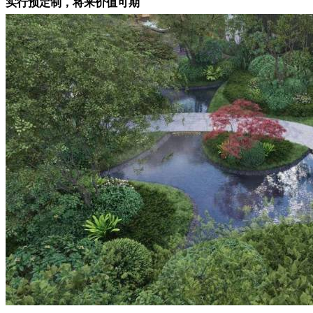
实行预定制，将来价值可期