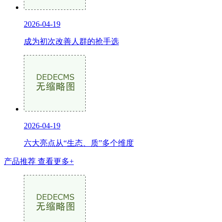
2026-04-19
成为初次改善人群的抢手选
2026-04-19
六大亮点从“生态、质”多个维度
产品推荐
查看更多+