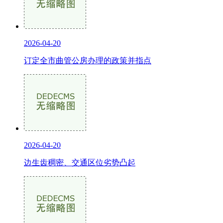
2026-04-20
订定全市曲管公房办理的政策并指点
2026-04-20
边生齿稠密、交通区位劣势凸起