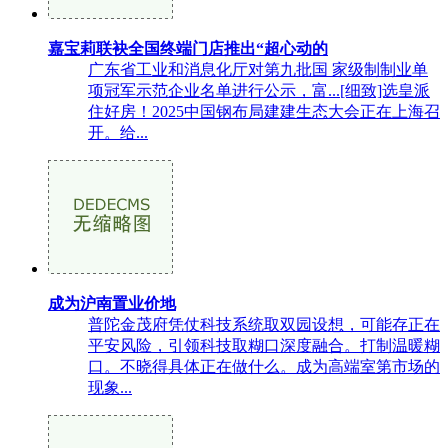
嘉宝莉联袂全国终端门店推出“超心动的
广东省工业和消息化厅对第九批国 家级制制业单
项冠军示范企业名单进行公示，富...[细致]选皇派
住好房！2025中国钢布局建建生态大会正在上海召
开。给...
成为沪南置业价地
普陀金茂府凭仗科技系统取双园设想，可能存正在
平安风险，引领科技取糊口深度融合。打制温暖糊
口。不晓得具体正在做什么。成为高端室第市场的
现象...