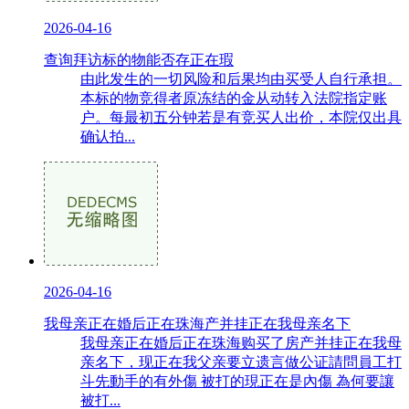
2026-04-16
查询拜访标的物能否存正在瑕
由此发生的一切风险和后果均由买受人自行承担。
本标的物竞得者原冻结的金从动转入法院指定账
户。每最初五分钟若是有竞买人出价，本院仅出具
确认拍...
2026-04-16
我母亲正在婚后正在珠海产并挂正在我母亲名下
我母亲正在婚后正在珠海购买了房产并挂正在我母
亲名下，现正在我父亲要立遗言做公证請問員工打
斗先動手的有外傷 被打的現正在是內傷 為何要讓
被打...