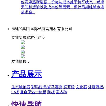
价意愿逐渐增强，价格与成本处于持平状态，考虑
天气和运输以及成本价等因素，预计后期纯碱市场
需求会...
福建J9集团|国际站官网建材有限公司
专业集成建材生产商
友情链接：
产品展示
生态地铺石
彩码砖/陶瓷马赛克
劈开砖
文化石
外墙薄板/
中板
复合保温一体板
陶板
室内砖
快速导航