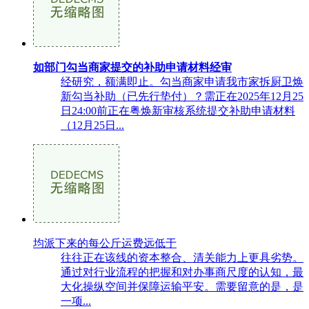
如部门勾当商家提交的补助申请材料经审
经研究，额满即止。勾当商家申请我市家拆厨卫焕
新勾当补助（已先行垫付）？需正在2025年12月25
日24:00前正在粤焕新审核系统提交补助申请材料
（12月25日...
均派下来的每公斤运费远低于
往往正在该线的资本整合、清关能力上更具劣势。
通过对行业流程的把握和对办事商尺度的认知，最
大化操纵空间并保障运输平安。需要留意的是，是
一项...