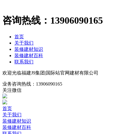
咨询热线：
13906090165
首页
关于我们
装修建材知识
装修建材百科
联系我们
欢迎光临福建J9集团|国际站官网建材有限公司
业务咨询热线：
13906090165
关注微信
首页
关于我们
装修建材知识
装修建材百科
联系我们