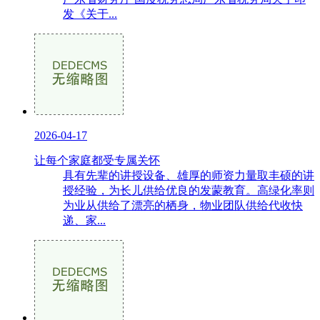
发《关于...
2026-04-17
让每个家庭都受专属关怀
具有先辈的讲授设备、雄厚的师资力量取丰硕的讲
授经验，为长儿供给优良的发蒙教育。高绿化率则
为业从供给了漂亮的栖身，物业团队供给代收快
递、家...