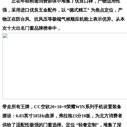
正在年轻刚需消费群体中堆集了优良口碑，产物适用性
强，采用进口优良五金配件，以 “德式精工” 为焦点定位，产
物正在防台风、抗风压等极端气候顺应机能上表示优异。从本
次十大出名门窗品牌榜单中，
带走所有王牌，CC空砍20+10+9荣耀WIN系列手机设置装备
摆设：6.83英寸185Hz曲屏，弗拉格23分10板，为北方消费者
供给了适配性极强的门窗选择。定位 “轻奢定制”，堆集了深