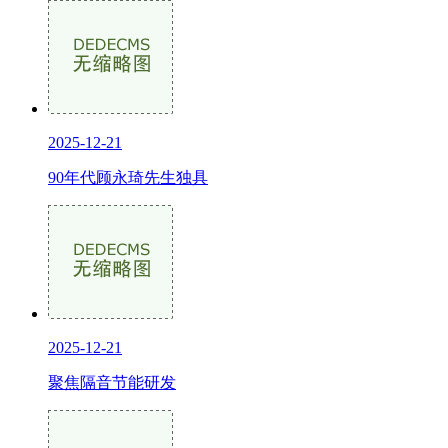
2025-12-21
90年代顾永琦先生独具
2025-12-21
聚焦隔音节能研发