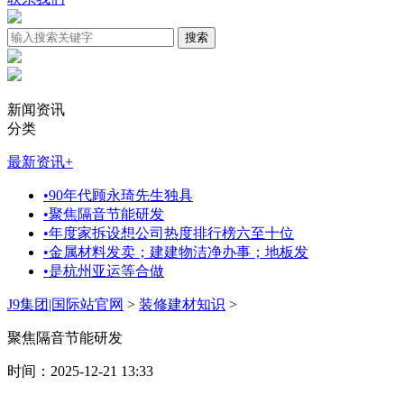
新闻资讯
分类
最新资讯
+
•
90年代顾永琦先生独具
•
聚焦隔音节能研发
•
年度家拆设想公司热度排行榜六至十位
•
金属材料发卖；建建物洁净办事；地板发
•
是杭州亚运等合做
J9集团|国际站官网
>
装修建材知识
>
聚焦隔音节能研发
时间：2025-12-21 13:33