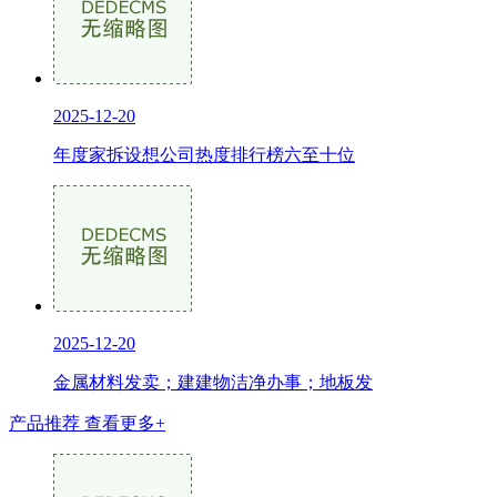
2025-12-20
年度家拆设想公司热度排行榜六至十位
2025-12-20
金属材料发卖；建建物洁净办事；地板发
产品推荐
查看更多+