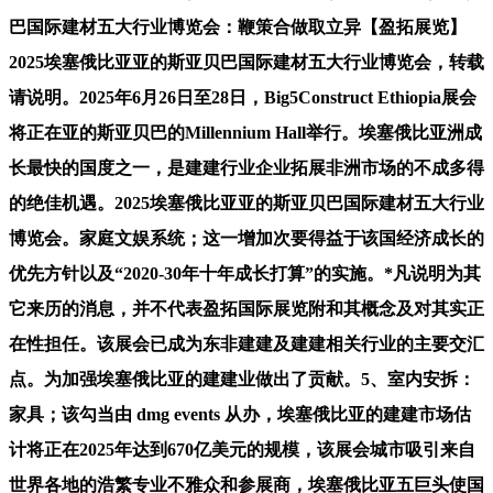
巴国际建材五大行业博览会：鞭策合做取立异【盈拓展览】
2025埃塞俄比亚亚的斯亚贝巴国际建材五大行业博览会，转载
请说明。2025年6月26日至28日，Big5Construct Ethiopia展会
将正在亚的斯亚贝巴的Millennium Hall举行。埃塞俄比亚洲成
长最快的国度之一，是建建行业企业拓展非洲市场的不成多得
的绝佳机遇。2025埃塞俄比亚亚的斯亚贝巴国际建材五大行业
博览会。家庭文娱系统；这一增加次要得益于该国经济成长的
优先方针以及“2020-30年十年成长打算”的实施。*凡说明为其
它来历的消息，并不代表盈拓国际展览附和其概念及对其实正
在性担任。该展会已成为东非建建及建建相关行业的主要交汇
点。为加强埃塞俄比亚的建建业做出了贡献。5、室内安拆：
家具；该勾当由 dmg events 从办，埃塞俄比亚的建建市场估
计将正在2025年达到670亿美元的规模，该展会城市吸引来自
世界各地的浩繁专业不雅众和参展商，埃塞俄比亚五巨头使国