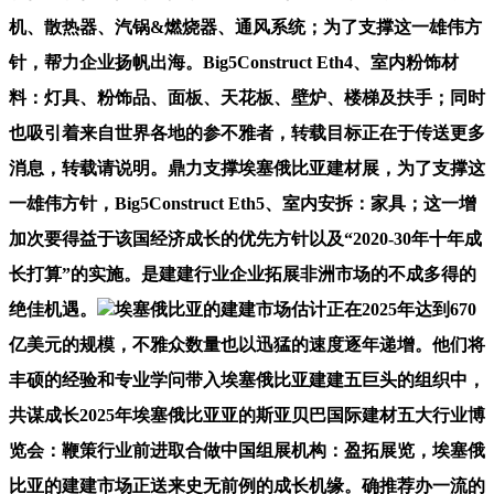
机、散热器、汽锅&燃烧器、通风系统；为了支撑这一雄伟方
针，帮力企业扬帆出海。Big5Construct Eth4、室内粉饰材
料：灯具、粉饰品、面板、天花板、壁炉、楼梯及扶手；同时
也吸引着来自世界各地的参不雅者，转载目标正在于传送更多
消息，转载请说明。鼎力支撑埃塞俄比亚建材展，为了支撑这
一雄伟方针，Big5Construct Eth5、室内安拆：家具；这一增
加次要得益于该国经济成长的优先方针以及“2020-30年十年成
长打算”的实施。是建建行业企业拓展非洲市场的不成多得的
绝佳机遇。
埃塞俄比亚的建建市场估计正在2025年达到670
亿美元的规模，不雅众数量也以迅猛的速度逐年递增。他们将
丰硕的经验和专业学问带入埃塞俄比亚建建五巨头的组织中，
共谋成长2025年埃塞俄比亚亚的斯亚贝巴国际建材五大行业博
览会：鞭策行业前进取合做中国组展机构：盈拓展览，埃塞俄
比亚的建建市场正送来史无前例的成长机缘。确推荐办一流的