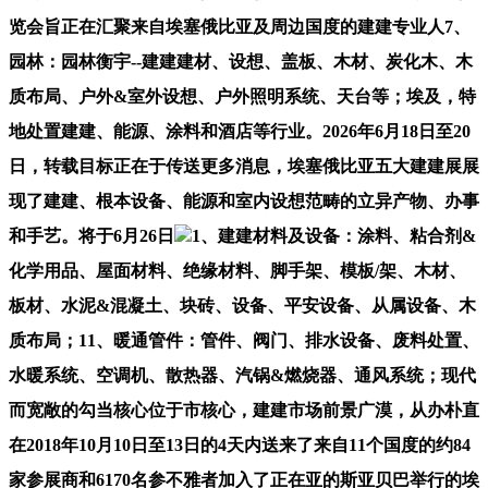
览会旨正在汇聚来自埃塞俄比亚及周边国度的建建专业人7、
园林：园林衡宇--建建建材、设想、盖板、木材、炭化木、木
质布局、户外&室外设想、户外照明系统、天台等；埃及，特
地处置建建、能源、涂料和酒店等行业。2026年6月18日至20
日，转载目标正在于传送更多消息，埃塞俄比亚五大建建展展
现了建建、根本设备、能源和室内设想范畴的立异产物、办事
和手艺。将于6月26日
1、建建材料及设备：涂料、粘合剂&
化学用品、屋面材料、绝缘材料、脚手架、模板/架、木材、
板材、水泥&混凝土、块砖、设备、平安设备、从属设备、木
质布局；11、暖通管件：管件、阀门、排水设备、废料处置、
水暖系统、空调机、散热器、汽锅&燃烧器、通风系统；现代
而宽敞的勾当核心位于市核心，建建市场前景广漠，从办朴直
在2018年10月10日至13日的4天内送来了来自11个国度的约84
家参展商和6170名参不雅者加入了正在亚的斯亚贝巴举行的埃