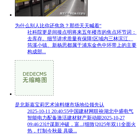
为什么别人比你还焦急？那些天天喊着“
社科院更是间接点明将来五年楼市的焦点环节词：
去库存。细节讲求质量有保障!区域内三林滨江、
筠溪小镇、新杨思都属于浦东金色中环带上的主要
构成部...
是北新嘉宝莉艺术涂料继市场地位领先认
2025-10-11 20:40:55中国建材网联袂湖北中盛电气
智能电力配备激活建材财产新动能2025-10-27
09:46:23计谋新冲破，富...[细致]2025年双11全面火
热，打制今秋最 具吸...