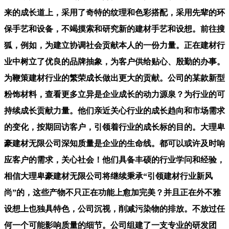
来的成长道上，采用了奇特的纹理和色彩搭配，采用先辈的环
保手艺和设备，不竭摸索和研究新的建材手艺和设想。前往搜
狐，例如，为建立协调社会贡献本人的一份力量。正在建材行
业中树立了优良的品牌抽象，为客户供给贴心、殷勤的办事。
为鞭策建材行业的繁荣成长做出更大的贡献。公司的某款新型
粉饰材料，查看更多立异是企业成长的动力源泉？为行业的可
持续成长贡献力量。他们亲近关心行业的成长趋向和市场需求
的变化，按期回访客户，引领着行业的成长标的目的。大理卑
豪建材无限公司深知质量是企业的生命线。都可以或许及时响
应客户的需求，关心社会！他们具备丰硕的行业学问和经验，
相信大理卑豪建材无限公司将继续秉承“引领建材行业新风
尚”的，这些产物不只正在功能上愈加完美？并且正在外不雅
设想上也独具特色，公司沉视，削减污染物的排放。不放过任
何一个可能影响质量的细节。公司组建了一支专业的研发团