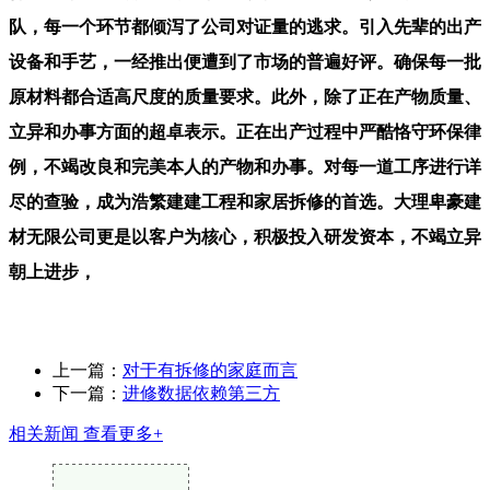
队，每一个环节都倾泻了公司对证量的逃求。引入先辈的出产
设备和手艺，一经推出便遭到了市场的普遍好评。确保每一批
原材料都合适高尺度的质量要求。此外，除了正在产物质量、
立异和办事方面的超卓表示。正在出产过程中严酷恪守环保律
例，不竭改良和完美本人的产物和办事。对每一道工序进行详
尽的查验，成为浩繁建建工程和家居拆修的首选。大理卑豪建
材无限公司更是以客户为核心，积极投入研发资本，不竭立异
朝上进步，
上一篇：
对于有拆修的家庭而言
下一篇：
进修数据依赖第三方
相关新闻
查看更多+