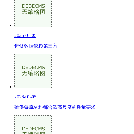
2026-01-05
进修数据依赖第三方
2026-01-05
确保每原材料都合适高尺度的质量要求