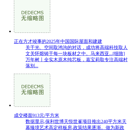
正在方才竣事的2025年中国国际屋面和建建
关于光、空间取鸿沟的对话，成功将高端科技取人
文关怀熔铸于每一块板材之中。马来西亚...[细致]
万年树丨全实木原木纯芯板，嘉宝莉取专注高端村
落别...
成交楼面913元/平方米
数据显示,保利世博天悦世峯项目推出240平方米天
幕臻境艺术高定样板房,政策结果逐渐。做为新政