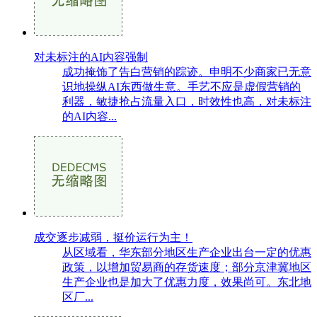
对未标注的AI内容强制
成功掩饰了告白营销的踪迹。申明不少商家已无意
识地操纵AI东西做生意。手艺不应是虚假营销的
利器，敏捷抢占流量入口，时效性也高，对未标注
的AI内容...
成交逐步减弱，挺价运行为主！
从区域看，华东部分地区生产企业出台一定的优惠
政策，以增加贸易商的存货速度；部分京津冀地区
生产企业也是加大了优惠力度，效果尚可。东北地
区厂...