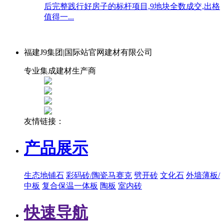
后完整践行好房子的标杆项目,9地块全数成交,出格
值得一...
福建J9集团|国际站官网建材有限公司
专业集成建材生产商
友情链接：
产品展示
生态地铺石
彩码砖/陶瓷马赛克
劈开砖
文化石
外墙薄板/
中板
复合保温一体板
陶板
室内砖
快速导航