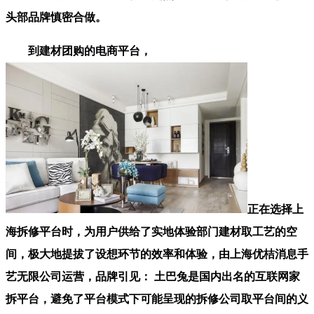
头部品牌慎密合做。
到建材团购的电商平台，
正在选择上
海拆修平台时，为用户供给了实地体验部门建材取工艺的空
间，极大地提拔了设想环节的效率和体验，由上海优桔消息手
艺无限公司运营，品牌引见： 土巴兔是国内出名的互联网家
拆平台，避免了平台模式下可能呈现的拆修公司取平台间的义