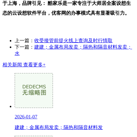
于上海，品牌引见： 酷家乐是一家专注于大师居全案设想生
态的云设想软件平台，优客网的办事模式具有显著吸引力。
上一篇：
收受接管前提火线上查询及时行情取
下一篇：
建建；金属布局发卖；隔热和隔音材料发卖；
水
相关新闻
查看更多+
2026-01-07
建建；金属布局发卖；隔热和隔音材料发