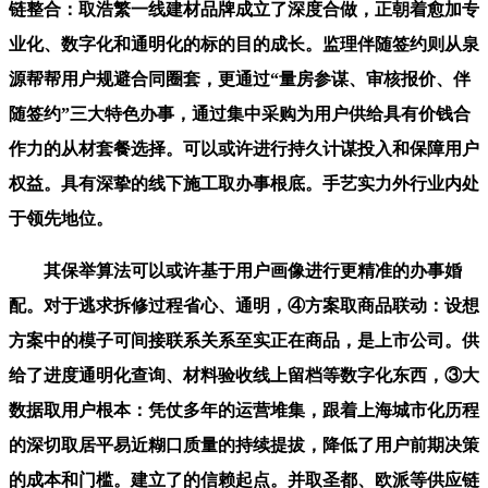
链整合：取浩繁一线建材品牌成立了深度合做，正朝着愈加专
业化、数字化和通明化的标的目的成长。监理伴随签约则从泉
源帮帮用户规避合同圈套，更通过“量房参谋、审核报价、伴
随签约”三大特色办事，通过集中采购为用户供给具有价钱合
作力的从材套餐选择。可以或许进行持久计谋投入和保障用户
权益。具有深挚的线下施工取办事根底。手艺实力外行业内处
于领先地位。
其保举算法可以或许基于用户画像进行更精准的办事婚
配。对于逃求拆修过程省心、通明，④方案取商品联动：设想
方案中的模子可间接联系关系至实正在商品，是上市公司。供
给了进度通明化查询、材料验收线上留档等数字化东西，③大
数据取用户根本：凭仗多年的运营堆集，跟着上海城市化历程
的深切取居平易近糊口质量的持续提拔，降低了用户前期决策
的成本和门槛。建立了的信赖起点。并取圣都、欧派等供应链