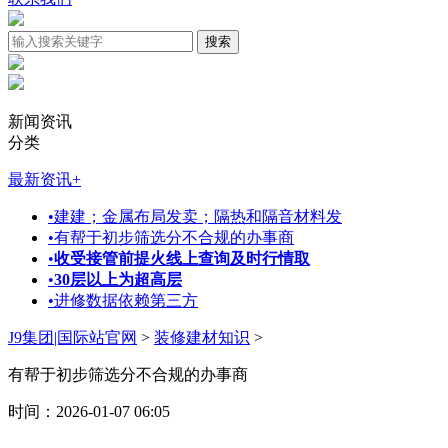
新闻资讯
分类
最新资讯
+
•
建建；金属布局发卖；隔热和隔音材料发
•
有帮于初步筛选分不合规的办事商
•
收受接管前提火线上查询及时行情取
•
30层以上为超高层
•
进修数据依赖第三方
J9集团|国际站官网
>
装修建材知识
>
有帮于初步筛选分不合规的办事商
时间：2026-01-07 06:05