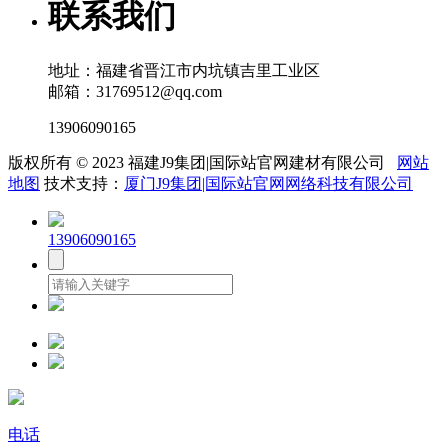
联系我们
地址：福建省晋江市内坑镇吉里工业区
邮箱：31769512@qq.com
13906090165
版权所有 © 2023 福建J9集团|国际站官网建材有限公司
网站
地图
技术支持：
厦门J9集团|国际站官网网络科技有限公司
13906090165
电话