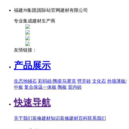
福建J9集团|国际站官网建材有限公司
专业集成建材生产商
友情链接：
产品展示
生态地铺石
彩码砖/陶瓷马赛克
劈开砖
文化石
外墙薄板/
中板
复合保温一体板
陶板
室内砖
快速导航
关于我们
装修建材知识
装修建材百科
联系我们