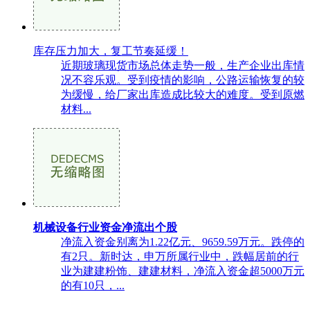
库存压力加大，复工节奏延缓！
近期玻璃现货市场总体走势一般，生产企业出库情
况不容乐观。受到疫情的影响，公路运输恢复的较
为缓慢，给厂家出库造成比较大的难度。受到原燃
材料...
机械设备行业资金净流出个股
净流入资金别离为1.22亿元、9659.59万元。跌停的
有2只。新时达，申万所属行业中，跌幅居前的行
业为建建粉饰、建建材料，净流入资金超5000万元
的有10只，...